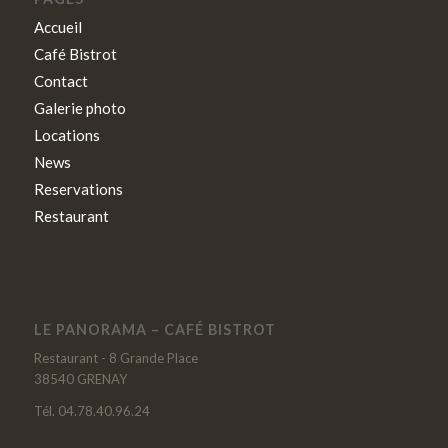
Accueil
Café Bistrot
Contact
Galerie photo
Locations
News
Reservations
Restaurant
LE PANORAMA – CAFÉ BISTROT
Restaurant - 8 Grande Place
38540 GRENAY
Tél. 04.78.40.96.24