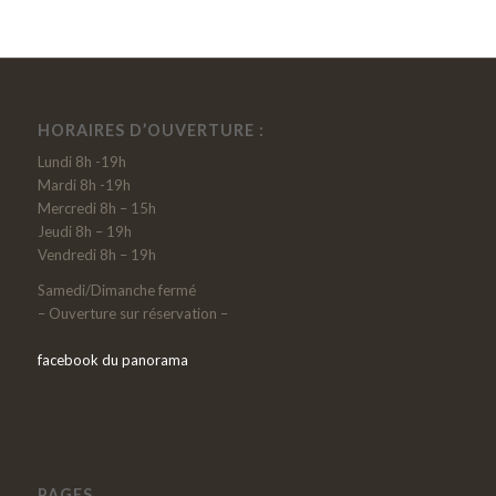
HORAIRES D’OUVERTURE :
Lundi 8h -19h
Mardi 8h -19h
Mercredi 8h – 15h
Jeudi 8h – 19h
Vendredi 8h – 19h
Samedi/Dimanche fermé
– Ouverture sur réservation –
facebook du panorama
PAGES