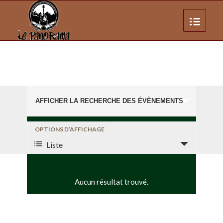
Recherche
Prochains Évènements
AFFICHER LA RECHERCHE DES ÉVÈNEMENTS
et
navigation
Navigation
OPTIONS D’AFFICHAGE
de
de
Liste
vues
vues
évènement
Évènements
Aucun résultat trouvé.