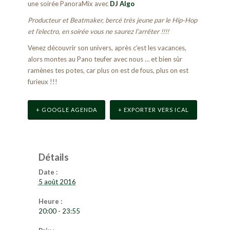
une soirée PanoraMix avec
DJ Algo
Producteur et Beatmaker, bercé très jeune par le Hip-Hop
et l’electro, en soirée vous ne saurez l’arrêter !!!!
Venez découvrir son univers, après c’est les vacances,
alors montes au Pano teufer avec nous … et bien sûr
ramènes tes potes, car plus on est de fous, plus on est
furieux !!!
+ GOOGLE AGENDA
+ EXPORTER VERS ICAL
Détails
Date :
5 août 2016
Heure :
20:00 - 23:55