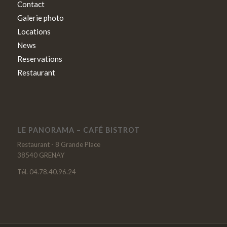
Contact
Galerie photo
Locations
News
Reservations
Restaurant
LE PANORAMA – CAFÉ BISTROT
Restaurant - 8 Grande Place
38540 GRENAY
Tél. 04.78.40.96.24